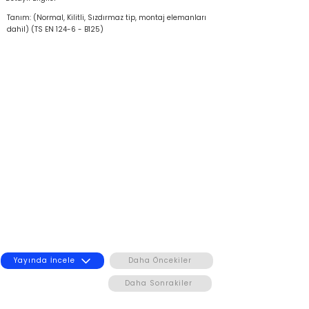
Tanım: (Normal, Kilitli, Sızdırmaz tip, montaj elemanları
dahil) (TS EN 124-6 - B125)
Yayında İncele
Daha Öncekiler
Daha Sonrakiler