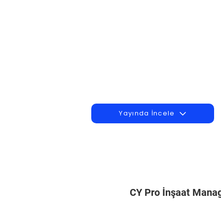
Yayında İncele
CY Pro İnşaat Man