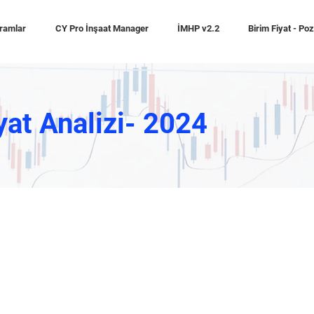
ramlar
CY Pro İnşaat Manager
İMHP v2.2
Birim Fiyat - Po
yat Analizi- 2024