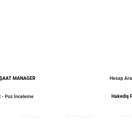
NŞAAT MANAGER
Hesap Ara
Hakediş 
t - Poz İnceleme
İLETİŞİM
HAKKIMIZDA
POLİT