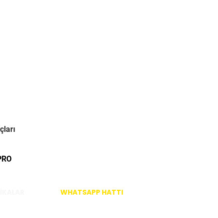
çları
PRO
İKALAR
WHATSAPP HATTI