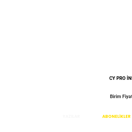
CY PRO İ
Birim Fiya
YAZILAR
ABONELİKLER