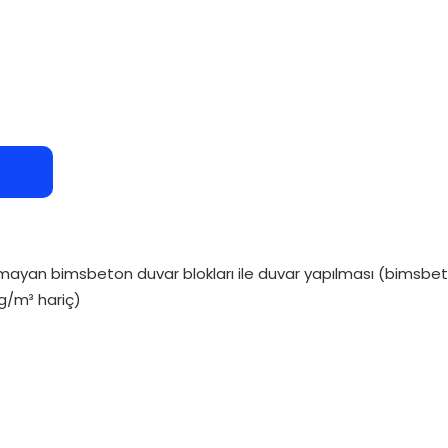
olmayan bimsbeton duvar blokları ile duvar yapılması (bimsbeto
g/m³ hariç)