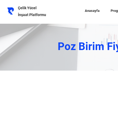
Çelik Yücel
Anasayfa
Prog
İnşaat Platformu
Poz Birim Fi