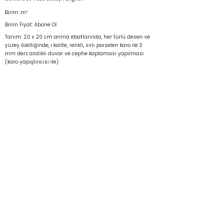
Birim: m²
Birim Fiyat: Abone Ol
Tanım: 20 x 20 cm anma ebatlarında, her türlü desen ve
yüzey özelliğinde, ı.kalite, renkli, sırlı porselen karo ile 3
mm derz aralıklı duvar ve cephe kaplaması yapılması
(karo yapıştırıcısı ile)