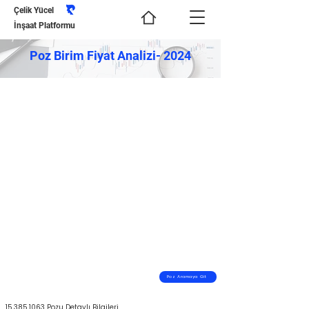
Çelik Yücel
İnşaat Platformu
Poz Birim Fiyat Analizi- 2024
Poz Aramaya Git
15.385.1063
Pozu Detaylı Bilgileri