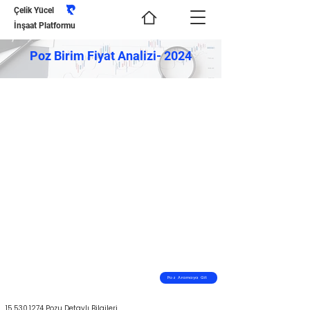
Çelik Yücel
İnşaat Platformu
Poz Birim Fiyat Analizi- 2024
Poz Aramaya Git
15.530.1274
Pozu Detaylı Bilgileri