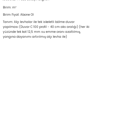
Birim: m²
Birim Fiyat: Abone Ol
Tanım: Alçı levhalar ile tek iskeletli bölme duvar
yapılması (Duvar C 100 profil - 40 cm aks aralığı) (her iki
yüzünde tek kat 12,5 mm su emme oranı azaltılmış,
yangına dayanımı artırılmış alçı levha ile)