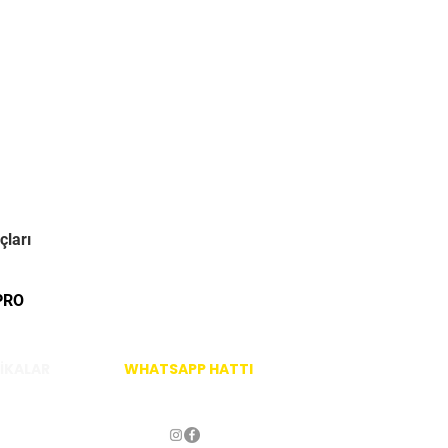
çları
PRO
İKALAR
WHATSAPP HATTI