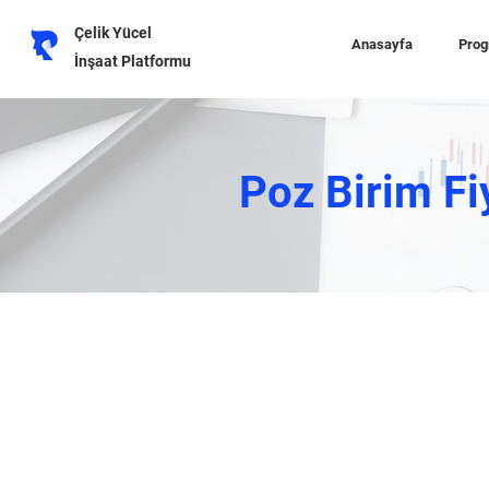
Çelik Yücel
Anasayfa
Prog
İnşaat Platformu
Poz Birim Fi