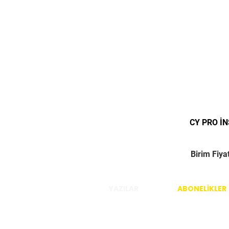
CY PRO İ
Birim Fiya
YAZILAR
ABONELİKLER
İstanbul / Türkiye