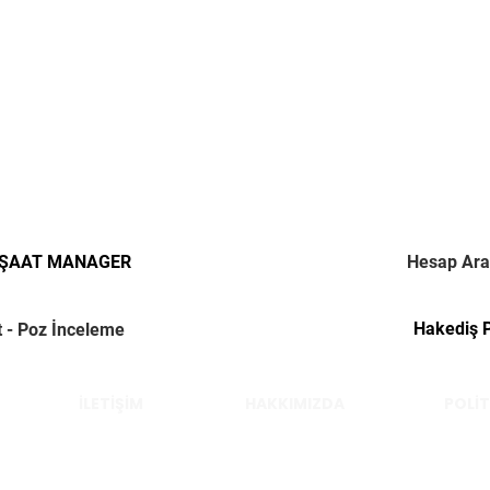
NŞAAT MANAGER
Hesap Ara
Hakediş 
t - Poz İnceleme
İLETİŞİM
HAKKIMIZDA
POLİT
Çelik Yücel © 2022