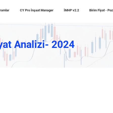
ramlar
CY Pro İnşaat Manager
İMHP v2.2
Birim Fiyat - Po
yat Analizi- 2024