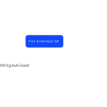
Poz Aramaya Git
5000 Kg buh./saat