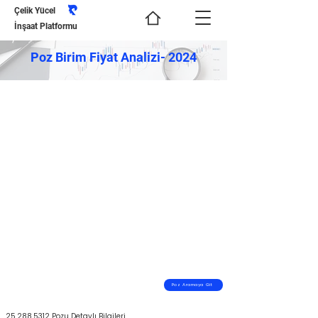
Çelik Yücel
İnşaat Platformu
Poz Birim Fiyat Analizi- 2024
Poz Aramaya Git
25.288.5312
Pozu Detaylı Bilgileri