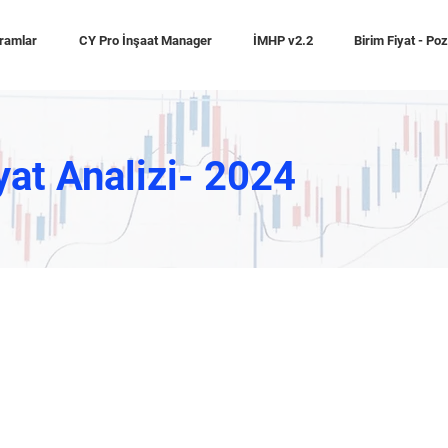
ramlar
CY Pro İnşaat Manager
İMHP v2.2
Birim Fiyat - Po
yat Analizi- 2024