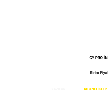
CY PRO İ
Birim Fiya
YAZILAR
ABONELİKLER
İstanbul / Türkiye