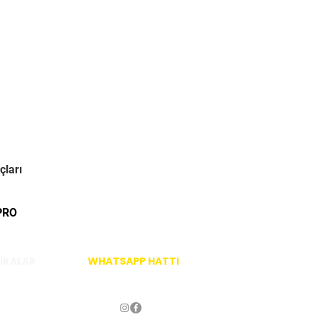
çları
PRO
İKALAR
WHATSAPP HATTI