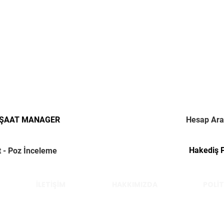
NŞAAT MANAGER
Hesap Ara
Hakediş 
t - Poz İnceleme
İLETİŞİM
HAKKIMIZDA
POLİT
Çelik Yücel © 2022