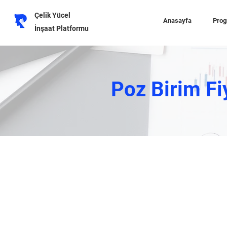
Çelik Yücel
Anasayfa
Prog
İnşaat Platformu
Poz Birim Fi