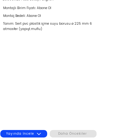
Montajlı Birim Fiyatı: Abone Ol
Montaj Bedeli: Abone Ol
Tanım: Sert pvc plastik içme suyu borusu ø 225 mm 6
atmosfer (yapışt.muflu)
Yayında İncele
Daha Öncekiler