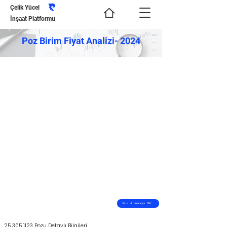
Çelik Yücel
İnşaat Platformu
Poz Birim Fiyat Analizi- 2024
Poz Aramaya Git
25.305.1123
Pozu Detaylı Bilgileri