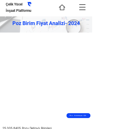
Çelik Yücel
İnşaat Platformu
Poz Birim Fiyat Analizi- 2024
Poz Aramaya Git
25.305.8405
Pozu Detaylı Bilgileri