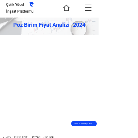
Çelik Yücel
İnşaat Platformu
Poz Birim Fiyat Analizi- 2024
Poz Aramaya Git
25.320.8103
Pozu Detaylı Bilgileri