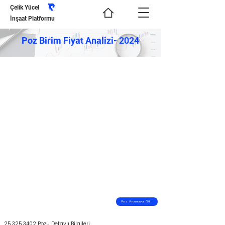
Çelik Yücel
İnşaat Platformu
Poz Birim Fiyat Analizi- 2024
Poz Aramaya Git
25.325.3402
Pozu Detaylı Bilgileri