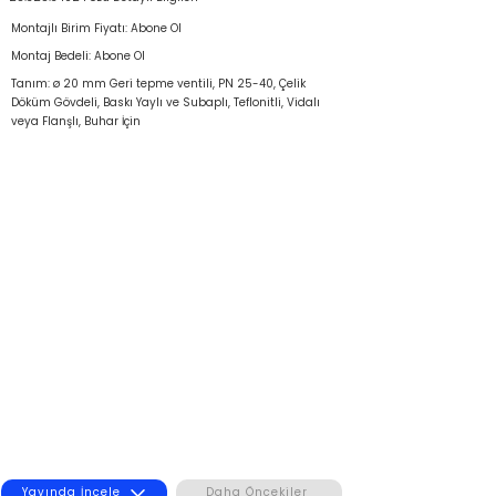
Montajlı Birim Fiyatı: Abone Ol
Montaj Bedeli: Abone Ol
Tanım: ø 20 mm Geri tepme ventili, PN 25-40, Çelik
Döküm Gövdeli, Baskı Yaylı ve Subaplı, Teflonitli, Vidalı
veya Flanşlı, Buhar İçin
Yayında İncele
Daha Öncekiler