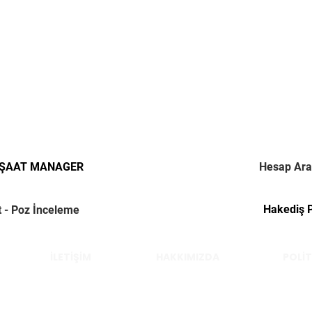
NŞAAT MANAGER
Hesap Ara
Hakediş 
t - Poz İnceleme
İLETİŞİM
HAKKIMIZDA
POLİT
Çelik Yücel © 2022