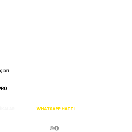
çları
PRO
İKALAR
WHATSAPP HATTI