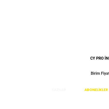
CY PRO İ
Birim Fiya
YAZILAR
ABONELİKLER
İstanbul / Türkiye