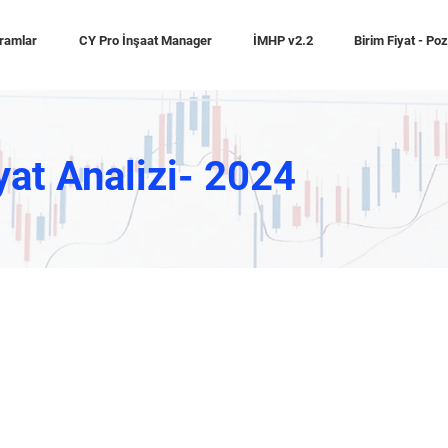
ramlar
CY Pro İnşaat Manager
İMHP v2.2
Birim Fiyat - Po
yat Analizi- 2024