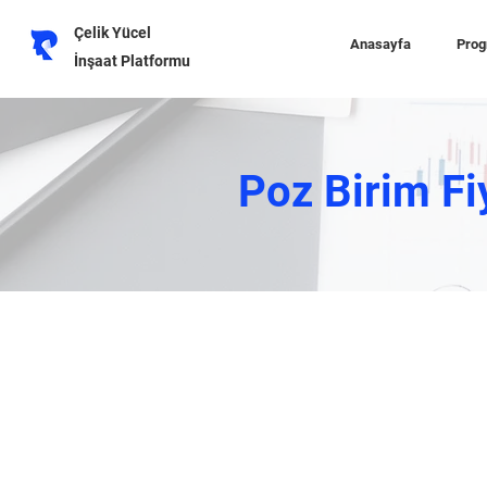
Çelik Yücel
Anasayfa
Prog
İnşaat Platformu
Poz Birim Fi