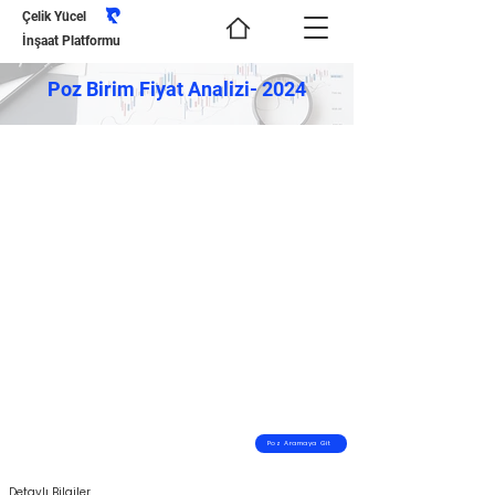
Çelik Yücel
İnşaat Platformu
Poz Birim Fiyat Analizi- 2024
Poz Aramaya Git
Detaylı Bilgiler