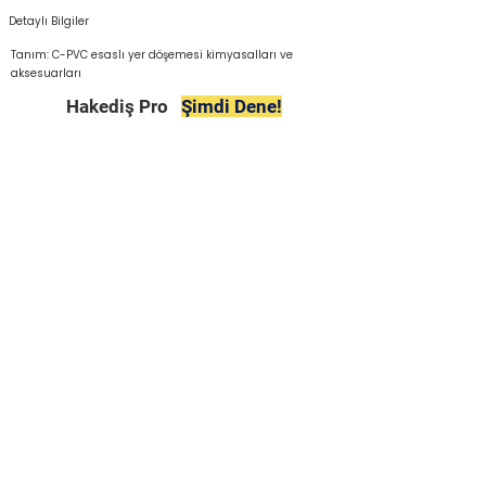
Detaylı Bilgiler
Tanım: C-PVC esaslı yer döşemesi kimyasalları ve
aksesuarları
Hakediş Pro
Şimdi Dene!