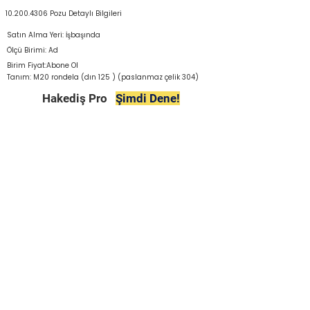
10.200.4306
Pozu Detaylı Bilgileri
Satın Alma Yeri: İşbaşında
Ölçü Birimi: Ad
Birim Fiyat:Abone Ol
Tanım: M20 rondela (dın 125 ) (paslanmaz çelik 304)
Hakediş Pro
Şimdi Dene!