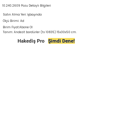
10.240.2609
Pozu Detaylı Bilgileri
Satın Alma Yeri: İşbaşında
Ölçü Birimi: Ad
Birim Fiyat:Abone Ol
Tanım: Andezit bordürler (ts 10835) 15x30x50 cm.
Hakediş Pro
Şimdi Dene!