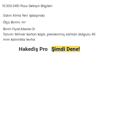
10.330.3451
Pozu Detaylı Bilgileri
Satın Alma Yeri: İşbaşında
Ölçü Birimi: m²
Birim Fiyat:Abone Ol
Tanım: Mihver karton kaplı, preslenmiş saman dolgulu 40
mm kalınlıkta levha
Hakediş Pro
Şimdi Dene!