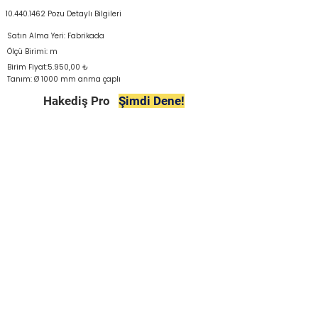
10.440.1462
Pozu Detaylı Bilgileri
Satın Alma Yeri: Fabrikada
Ölçü Birimi: m
Birim Fiyat:5.950,00 ₺
Tanım: Ø 1000 mm anma çaplı
Hakediş Pro
Şimdi Dene!