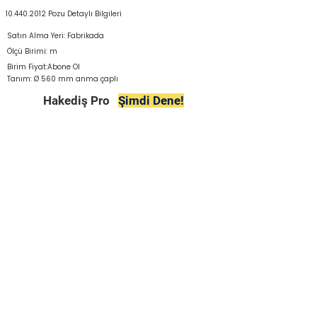
10.440.2012
Pozu Detaylı Bilgileri
Satın Alma Yeri: Fabrikada
Ölçü Birimi: m
Birim Fiyat:Abone Ol
Tanım: Ø 560 mm anma çaplı
Hakediş Pro
Şimdi Dene!