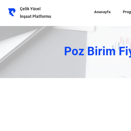
Çelik Yücel
Anasayfa
Prog
İnşaat Platformu
Poz Birim Fi