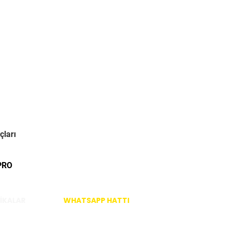
çları
PRO
İKALAR
WHATSAPP HATTI