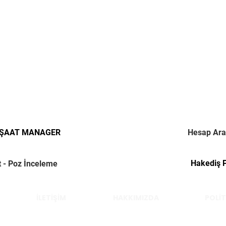
NŞAAT MANAGER
Hesap Ara
Hakediş 
t - Poz İnceleme
İLETİŞİM
HAKKIMIZDA
POLİT