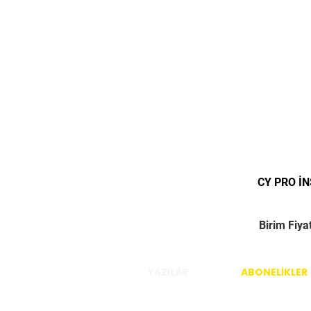
CY PRO İ
Birim Fiya
YAZILAR
ABONELİKLER