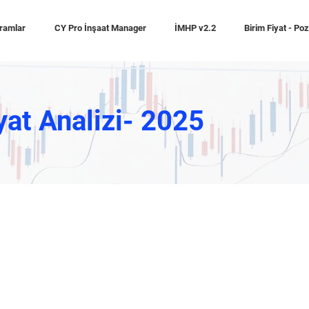
ramlar
CY Pro İnşaat Manager
İMHP v2.2
Birim Fiyat - Po
yat Analizi- 2025