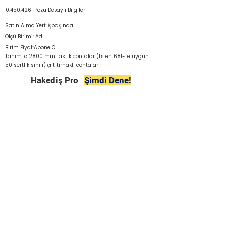
10.450.4261
Pozu Detaylı Bilgileri
Satın Alma Yeri: İşbaşında
Ölçü Birimi: Ad
Birim Fiyat:Abone Ol
Tanım: ø 2800 mm lastik contalar (ts en 681-1'e uygun
50 sertlik sınıfı) çift tırnaklı contalar
Hakediş Pro
Şimdi Dene!