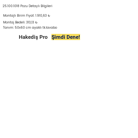
25.100.1018
Pozu Detaylı Bilgileri
Montajlı Birim Fiyat: 1.910,63 ₺
Montaj Bedeli: 313,13 ₺
Tanım: 50x60 cm ayaklı tk.lavabo
Hakediş Pro
Şimdi Dene!