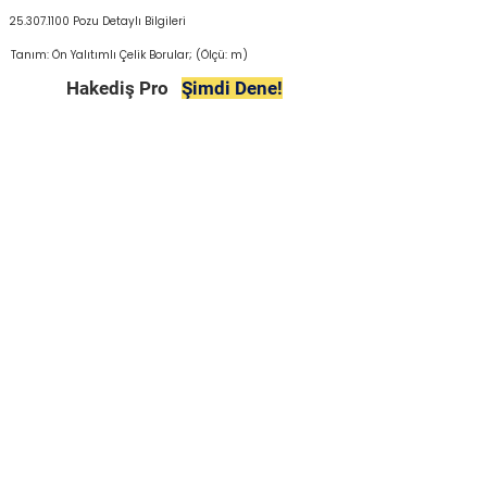
25.307.1100
Pozu Detaylı Bilgileri
Tanım: Ön Yalıtımlı Çelik Borular; (Ölçü: m)
Hakediş Pro
Şimdi Dene!