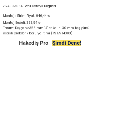
25.400.3084
Pozu Detaylı Bilgileri
Montajlı Birim Fiyat: 946,44 ₺
Montaj Bedeli: 393,94 ₺
Tanım: Dış çap ø356 mm 14" et kalın. 30 mm taş yünü
esaslı prefabrik boru yalıtımı (TS EN 14303)
Hakediş Pro
Şimdi Dene!