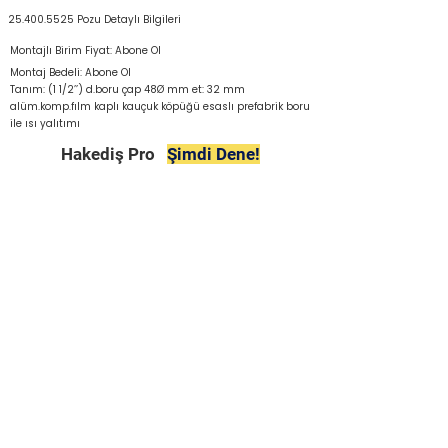
25.400.5525
Pozu Detaylı Bilgileri
Montajlı Birim Fiyat: Abone Ol
Montaj Bedeli: Abone Ol
Tanım: (1 1/2’’) d.boru çap 48Ø mm et: 32 mm
alüm.komp.fılm kaplı kauçuk köpüğü esaslı prefabrik boru
ile ısı yalıtımı
Hakediş Pro
Şimdi Dene!