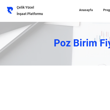
Çelik Yücel
Anasayfa
Prog
İnşaat Platformu
Poz Birim Fi