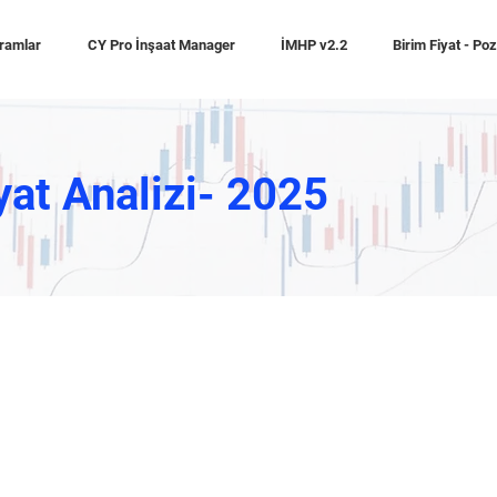
ramlar
CY Pro İnşaat Manager
İMHP v2.2
Birim Fiyat - Po
yat Analizi- 2025