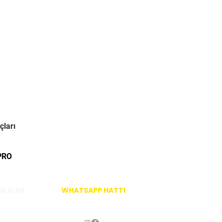
çları
PRO
İKALAR
WHATSAPP HATTI