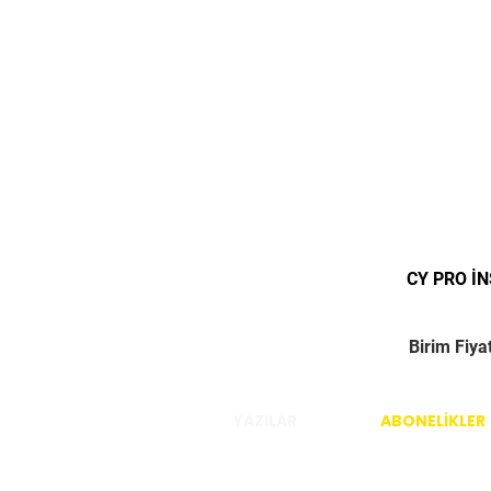
CY PRO İ
Birim Fiya
YAZILAR
ABONELİKLER