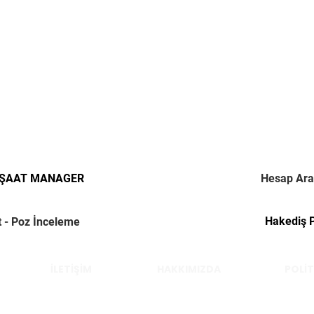
NŞAAT MANAGER
Hesap Ara
Hakediş 
t - Poz İnceleme
İLETİŞİM
HAKKIMIZDA
POLİT