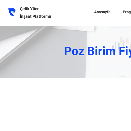
Çelik Yücel
Anasayfa
Prog
İnşaat Platformu
Poz Birim Fi