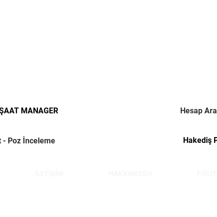
NŞAAT MANAGER
Hesap Ara
Hakediş 
t - Poz İnceleme
İLETİŞİM
HAKKIMIZDA
POLİT
Çelik Yücel © 2022