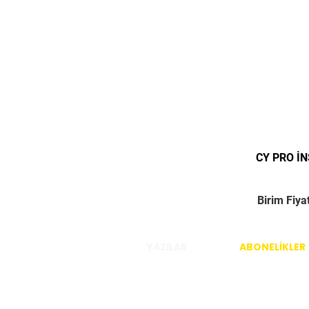
CY PRO İ
Birim Fiya
YAZILAR
ABONELİKLER
İstanbul / Türkiye