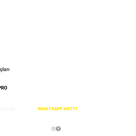
çları
PRO
İKALAR
WHATSAPP HATTI