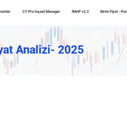
ramlar
CY Pro İnşaat Manager
İMHP v2.2
Birim Fiyat - Po
yat Analizi- 2025