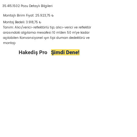
35.415.1502
Pozu Detaylı Bilgileri
Montajlı Birim Fiyat: 25.923,75 ₺
Montaj Bedeli: 3.918,75 ₺
Tanım: Alıcı/verici-reflektörlü tip; alıcı-verici ve reflektör
arasındaki algılama mesafesi 10 m'den 50 m'ye kadar
açılabilen Konvansiyonel ışın tipi duman dedektörü ve
montajı
Hakediş Pro
Şimdi Dene!