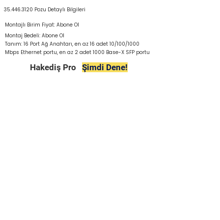
35.446.3120
Pozu Detaylı Bilgileri
Montajlı Birim Fiyat: Abone Ol
Montaj Bedeli: Abone Ol
Tanım: 16 Port Ağ Anahtarı, en az 16 adet 10/100/1000
Mbps Ethernet portu, en az 2 adet 1000 Base-X SFP portu
Hakediş Pro
Şimdi Dene!