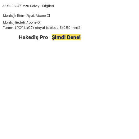
35.500.2147
Pozu Detaylı Bilgileri
Montajlı Birim Fiyat: Abone Ol
Montaj Bedeli: Abone Ol
Tanım: LIYCY, LIYC2Y sinyal kablosu 5x0.50 mm2
Hakediş Pro
Şimdi Dene!