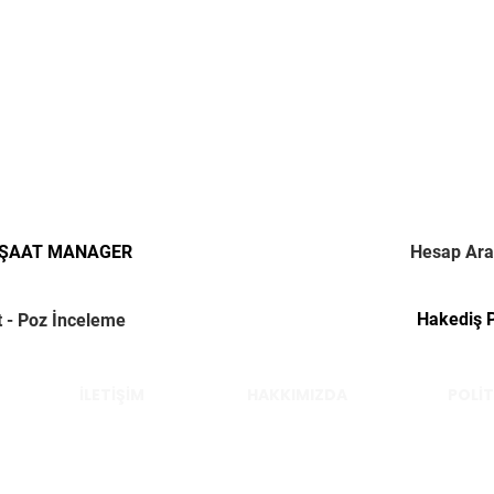
NŞAAT MANAGER
Hesap Ara
Hakediş 
t - Poz İnceleme
İLETİŞİM
HAKKIMIZDA
POLİT
Çelik Yücel © 2022