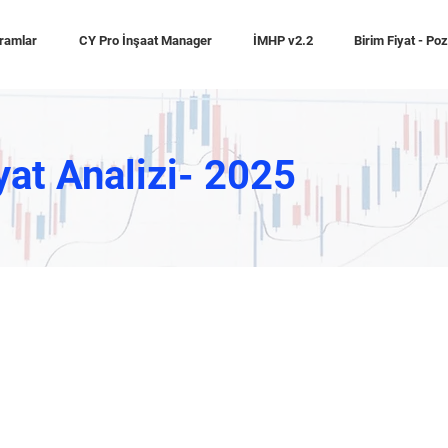
ramlar
CY Pro İnşaat Manager
İMHP v2.2
Birim Fiyat - Po
yat Analizi- 2025