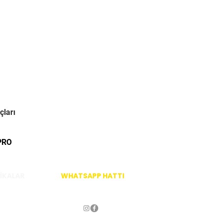
çları
PRO
İKALAR
WHATSAPP HATTI