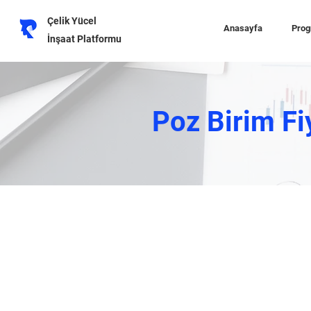
Çelik Yücel
Anasayfa
Prog
İnşaat Platformu
Poz Birim Fi