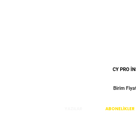
CY PRO İ
Birim Fiya
YAZILAR
ABONELİKLER
İstanbul / Türkiye