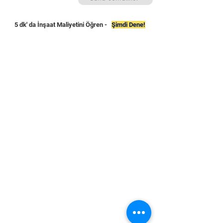
5 dk' da İnşaat Maliyetini Öğren -
Şimdi Dene!