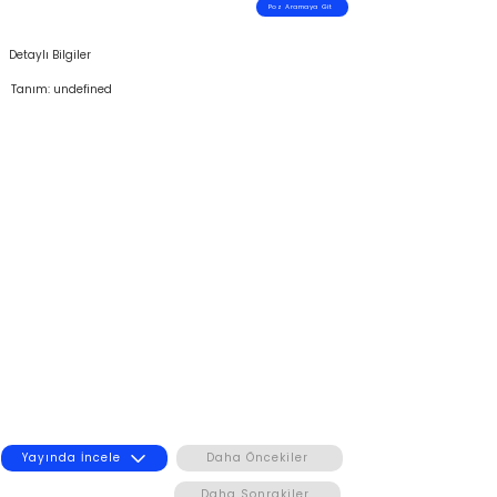
Poz Aramaya Git
Detaylı Bilgiler
Tanım: undefined
Yayında İncele
Daha Öncekiler
Daha Sonrakiler