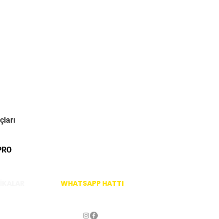
çları
PRO
İKALAR
WHATSAPP HATTI