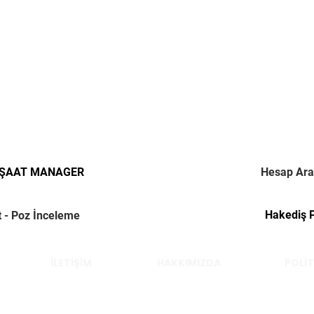
NŞAAT MANAGER
Hesap Ara
Hakediş 
t - Poz İnceleme
İLETİŞİM
HAKKIMIZDA
POLİT
Çelik Yücel © 2022