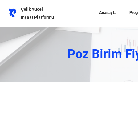
Çelik Yücel
Anasayfa
Prog
İnşaat Platformu
Poz Birim Fi