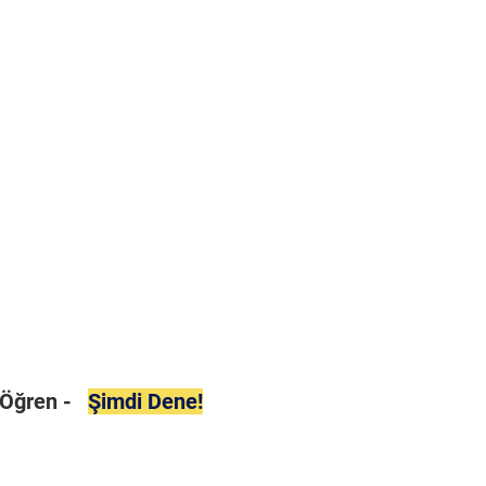
i Öğren -
Şimdi Dene!