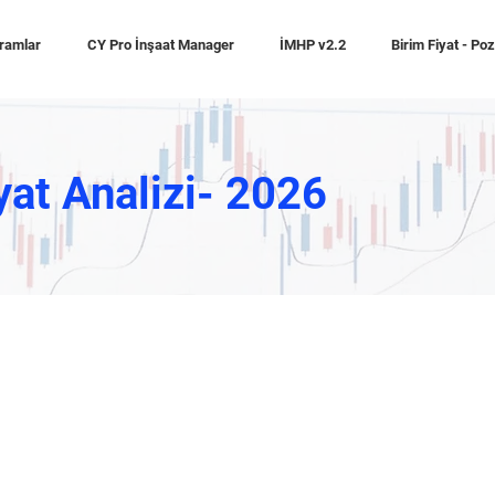
ramlar
CY Pro İnşaat Manager
İMHP v2.2
Birim Fiyat - Po
yat Analizi- 2026