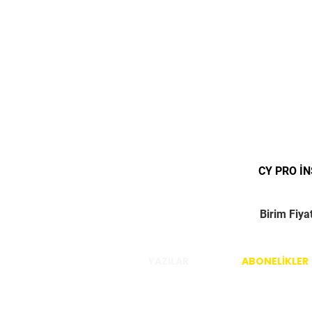
CY PRO İ
Birim Fiya
YAZILAR
ABONELİKLER
İstanbul / Türkiye