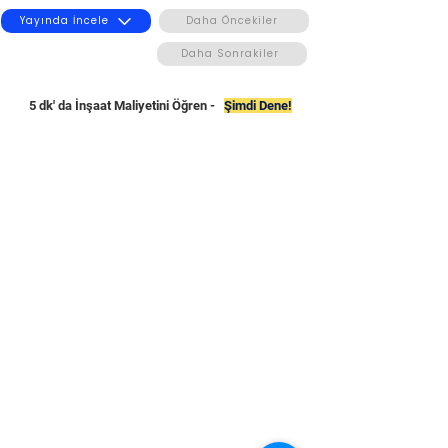
Yayında İncele
Daha Öncekiler
Daha Sonrakiler
5 dk' da İnşaat Maliyetini Öğren -
Şimdi Dene!