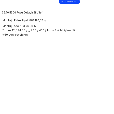
Poz Aramaya Git
35.701.1306
Pozu Detaylı Bilgileri
Montajlı Birim Fiyat: 885.192,26 ₺
Montaj Bedeli: 53.137,50 ₺
Tanım: 12 / 24 / 8 / _ / 25 / 400 / En az 2 Adet İşlemcili,
%50 genişleyebilen.