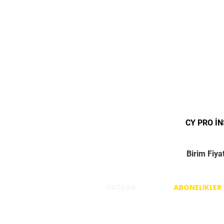
CY PRO İ
Birim Fiya
YAZILAR
ABONELİKLER
İstanbul / Türkiye