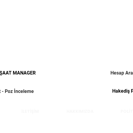
NŞAAT MANAGER
Hesap Ara
Hakediş 
t - Poz İnceleme
İLETİŞİM
HAKKIMIZDA
POLİT
Çelik Yücel © 2022