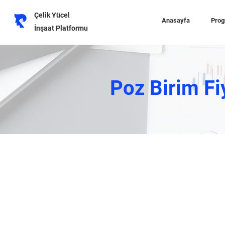
Çelik Yücel
Anasayfa
Prog
İnşaat Platformu
Poz Birim Fi