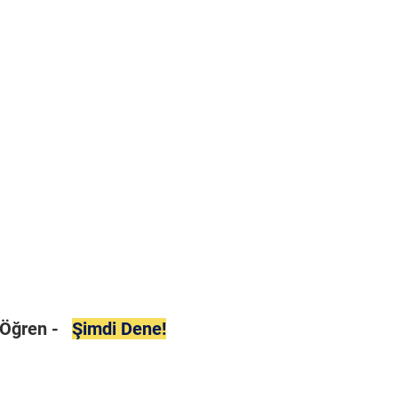
i Öğren -
Şimdi Dene!