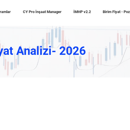
ramlar
CY Pro İnşaat Manager
İMHP v2.2
Birim Fiyat - Po
yat Analizi- 2026