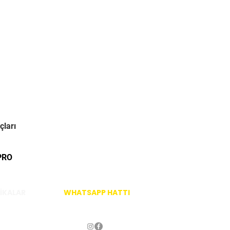
çları
PRO
İKALAR
WHATSAPP HATTI