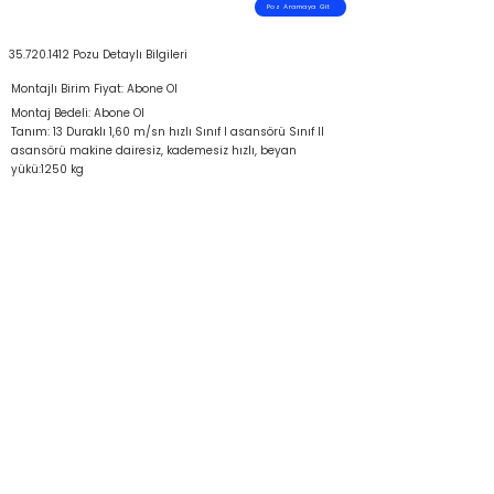
Poz Aramaya Git
35.720.1412
Pozu Detaylı Bilgileri
Montajlı Birim Fiyat: Abone Ol
Montaj Bedeli: Abone Ol
Tanım: 13 Duraklı 1,60 m/sn hızlı Sınıf I asansörü Sınıf II
asansörü makine dairesiz, kademesiz hızlı, beyan
yükü:1250 kg