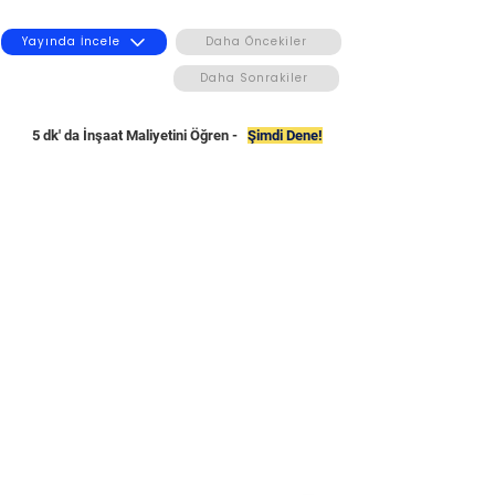
Yayında İncele
Daha Öncekiler
Daha Sonrakiler
5 dk' da İnşaat Maliyetini Öğren -
Şimdi Dene!