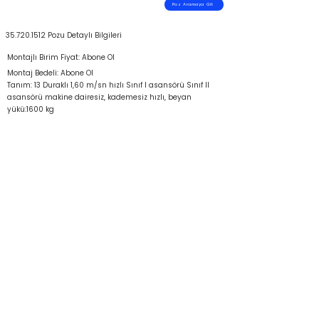
Poz Aramaya Git
35.720.1512
Pozu Detaylı Bilgileri
Montajlı Birim Fiyat: Abone Ol
Montaj Bedeli: Abone Ol
Tanım: 13 Duraklı 1,60 m/sn hızlı Sınıf I asansörü Sınıf II
asansörü makine dairesiz, kademesiz hızlı, beyan
yükü:1600 kg