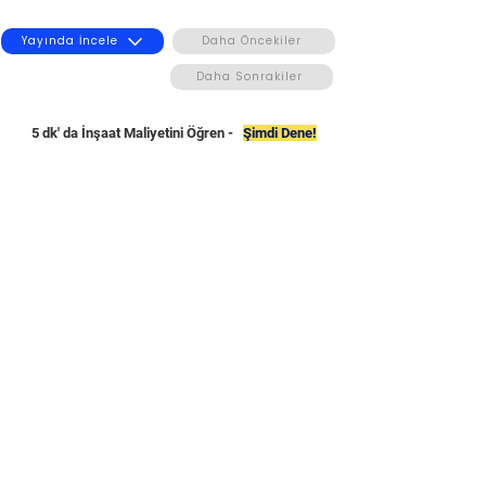
Yayında İncele
Daha Öncekiler
Daha Sonrakiler
5 dk' da İnşaat Maliyetini Öğren -
Şimdi Dene!