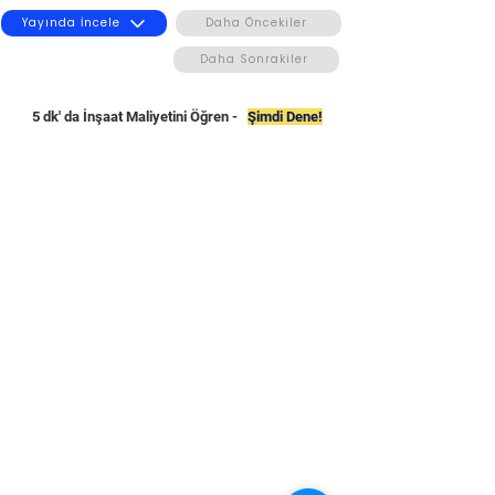
Yayında İncele
Daha Öncekiler
Daha Sonrakiler
5 dk' da İnşaat Maliyetini Öğren -
Şimdi Dene!