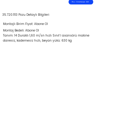
Poz Aramaya Git
35.720.1113
Pozu Detaylı Bilgileri
Montajlı Birim Fiyat: Abone Ol
Montaj Bedeli: Abone Ol
Tanım: 14 Duraklı 1,60 m/sn hızlı Sınıf I asansörü makine
dairesiz, kademesiz hızlı, beyan yükü: 630 kg