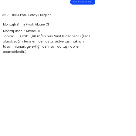
Poz Aramaya Git
35.710.1664
Pozu Detaylı Bilgileri
Montajlı Birim Fiyat: Abone Ol
Montaj Bedeli: Abone Ol
Tanım: 15 Duraklı 1,60 m/sn hızlı Sınıf III asansörü (Esas
olarak sağlık tesislerinde hasta, sedye taşımak için
tasarımlanan, gerektiğinde insan da taşınabilen
asansörlerdir.)