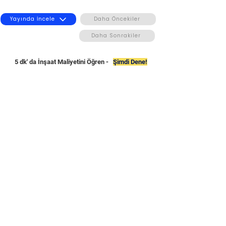
Yayında İncele
Daha Öncekiler
Daha Sonrakiler
5 dk' da İnşaat Maliyetini Öğren -
Şimdi Dene!