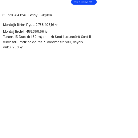
Poz Aramaya Git
35.720.1414
Pozu Detaylı Bilgileri
Montajlı Birim Fiyat:
2.738.406
,16 ₺
Montaj Bedeli: 458.368,66 ₺
Tanım: 15 Duraklı 1,60 m/sn hızlı Sınıf I asansörü Sınıf II
asansörü makine dairesiz, kademesiz hızlı, beyan
yükü:1250 kg