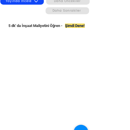
Yayında İncele
Daha Öncekiler
Daha Sonrakiler
5 dk' da İnşaat Maliyetini Öğren -
Şimdi Dene!