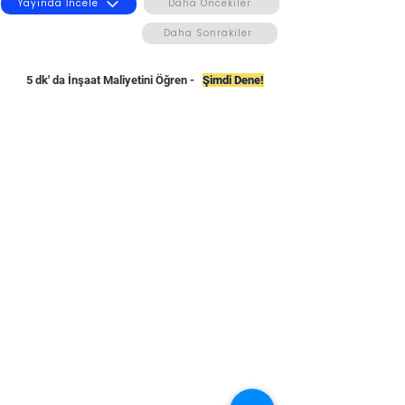
Yayında İncele
Daha Öncekiler
Daha Sonrakiler
5 dk' da İnşaat Maliyetini Öğren -
Şimdi Dene!