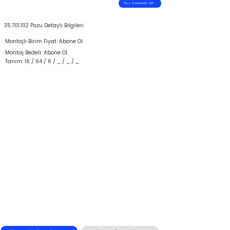
Poz Aramaya Git
35.701.1112
Pozu Detaylı Bilgileri
Montajlı Birim Fiyat: Abone Ol
Montaj Bedeli: Abone Ol
Tanım: 16 / 64 / 6 / _ / _ / _