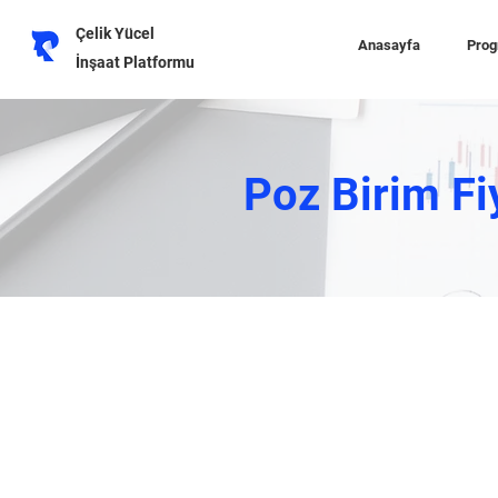
Çelik Yücel
Anasayfa
Prog
İnşaat Platformu
Poz Birim Fi