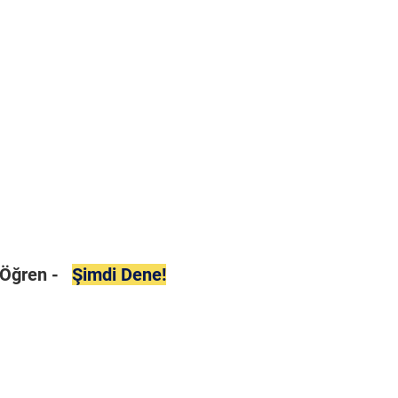
i Öğren -
Şimdi Dene!