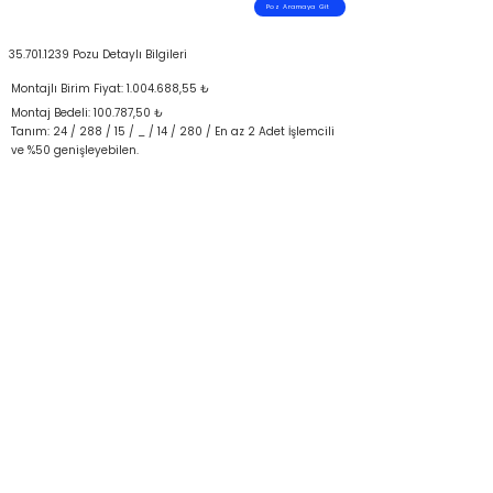
Poz Aramaya Git
35.701.1239
Pozu Detaylı Bilgileri
Montajlı Birim Fiyat:
1.004.688
,55 ₺
Montaj Bedeli: 100.787,50 ₺
Tanım: 24 / 288 / 15 / _ / 14 / 280 / En az 2 Adet İşlemcili
ve %50 genişleyebilen.