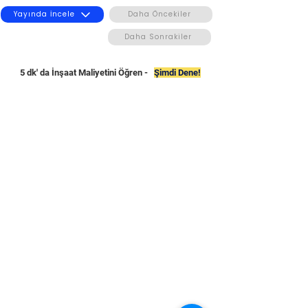
Yayında İncele
Daha Öncekiler
Daha Sonrakiler
5 dk' da İnşaat Maliyetini Öğren -
Şimdi Dene!