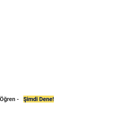
i Öğren -
Şimdi Dene!