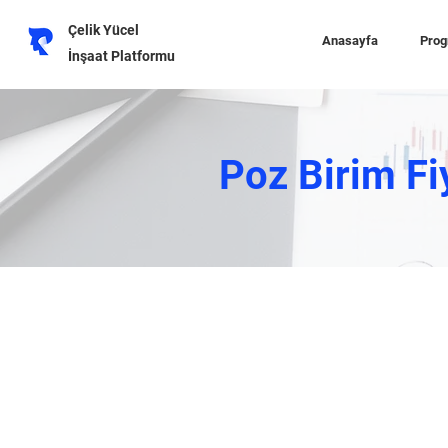
Çelik Yücel
Anasayfa
Prog
İnşaat Platformu
Poz Birim Fi