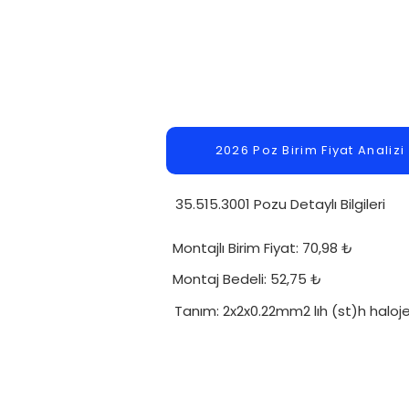
2026 Poz Birim Fiyat Analizi
35.515.3001 Pozu Detaylı Bilgileri
Montajlı Birim Fiyat: 70,98 ₺
Montaj Bedeli: 52,75 ₺
Tanım: 2x2x0.22mm2 lıh (st)h haloj