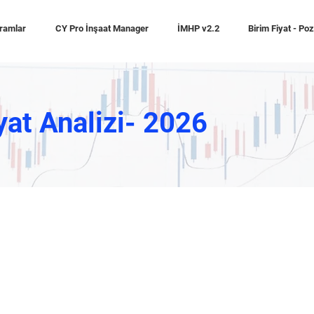
ramlar
CY Pro İnşaat Manager
İMHP v2.2
Birim Fiyat - Po
yat Analizi- 2026