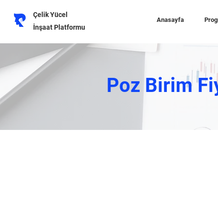
Çelik Yücel
Anasayfa
Prog
İnşaat Platformu
Poz Birim Fi