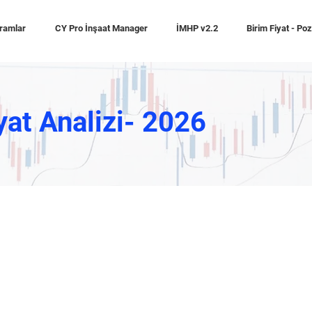
ramlar
CY Pro İnşaat Manager
İMHP v2.2
Birim Fiyat - Po
yat Analizi- 2026