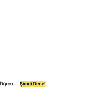
i Öğren -
Şimdi Dene!