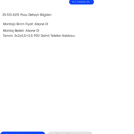
Poz Aramaya Git
35.510.4215
Pozu Detaylı Bilgileri
Montajlı Birim Fiyat: Abone Ol
Montaj Bedeli: Abone Ol
Tanım: 3x2x0,5+0,5 PDV Dahili Telefon Kablosu