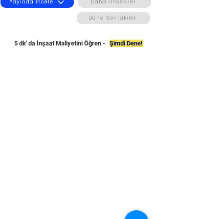
Yayında İncele
Daha Öncekiler
Daha Sonrakiler
5 dk' da İnşaat Maliyetini Öğren -
Şimdi Dene!