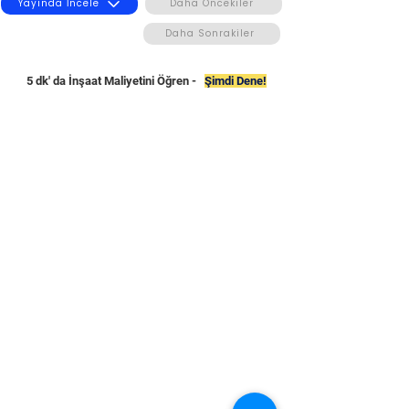
Yayında İncele
Daha Öncekiler
Daha Sonrakiler
5 dk' da İnşaat Maliyetini Öğren -
Şimdi Dene!