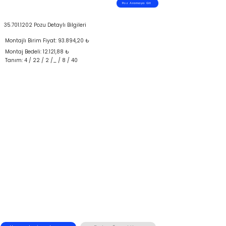
Poz Aramaya Git
35.701.1202
Pozu Detaylı Bilgileri
Montajlı Birim Fiyat: 93.894,20 ₺
Montaj Bedeli: 12.121,88 ₺
Tanım: 4 / 22 / 2 /_ / 8 / 40