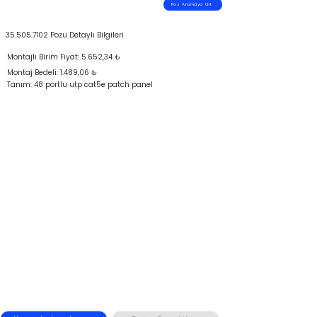
Poz Aramaya Git
35.505.7102
Pozu Detaylı Bilgileri
Montajlı Birim Fiyat: 5.652,34 ₺
Montaj Bedeli: 1.489,06 ₺
Tanım: 48 portlu utp cat5e patch panel