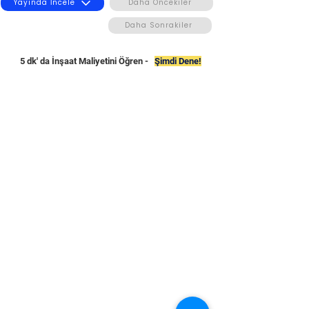
Yayında İncele
Daha Öncekiler
Daha Sonrakiler
5 dk' da İnşaat Maliyetini Öğren -
Şimdi Dene!