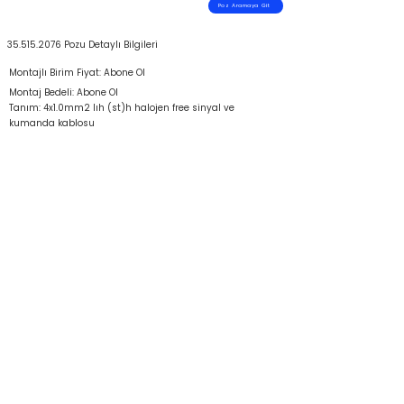
Poz Aramaya Git
35.515.2076
Pozu Detaylı Bilgileri
Montajlı Birim Fiyat: Abone Ol
Montaj Bedeli: Abone Ol
Tanım: 4x1.0mm2 lıh (st)h halojen free sinyal ve
kumanda kablosu