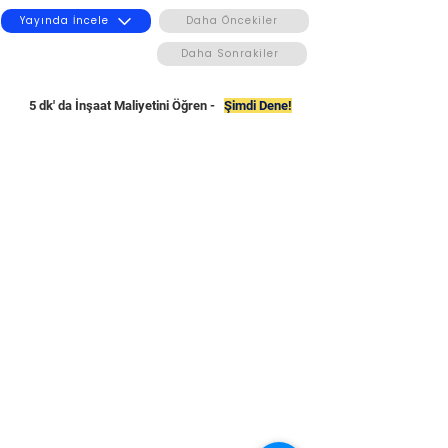
Yayında İncele
Daha Öncekiler
Daha Sonrakiler
5 dk' da İnşaat Maliyetini Öğren -
Şimdi Dene!